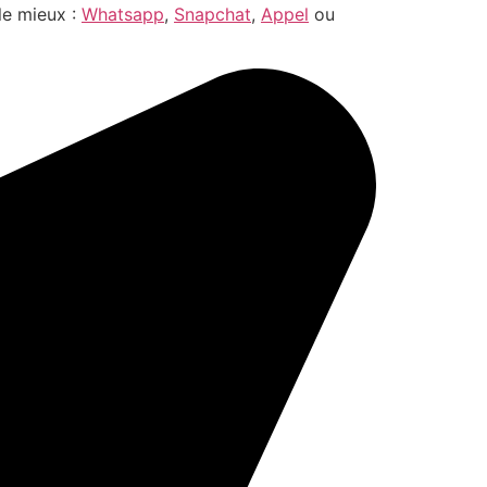
le mieux :
Whatsapp
,
Snapchat
,
Appel
ou