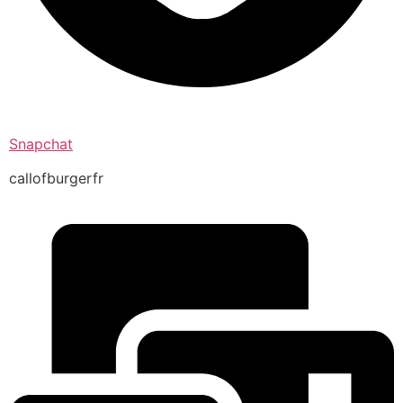
Snapchat
callofburgerfr