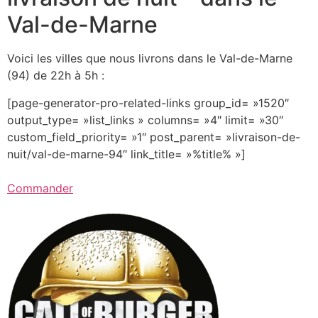
Val-de-Marne
Voici les villes que nous livrons dans le Val-de-Marne
(94) de 22h à 5h :
[page-generator-pro-related-links group_id= »1520″
output_type= »list_links » columns= »4″ limit= »30″
custom_field_priority= »1″ post_parent= »livraison-de-
nuit/val-de-marne-94″ link_title= »%title% »]
Commander