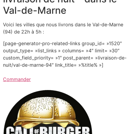
Val-de-Marne
Voici les villes que nous livrons dans le Val-de-Marne
(94) de 22h à 5h :
[page-generator-pro-related-links group_id= »1520″
output_type= »list_links » columns= »4″ limit= »30″
custom_field_priority= »1″ post_parent= »livraison-de-
nuit/val-de-marne-94″ link_title= »%title% »]
Commander