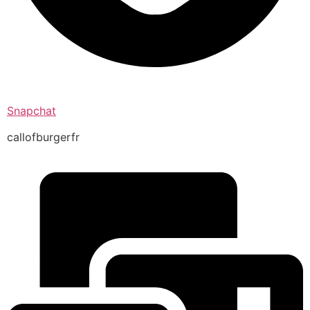
Snapchat
callofburgerfr